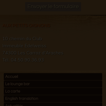
Envoyer le formulaire
AUX PETITS OIGNONS
10 chemin du Club
Immeuble Edelweiss
74300 Les Carroz d'Araches
Tél. 04.50.90.36.93
Accueil
Le lounge bar
La carte
English translation
Actualités